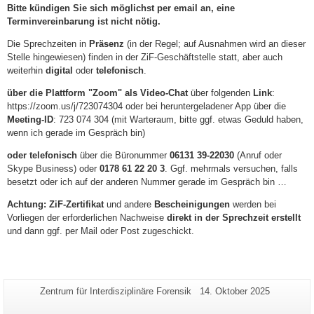
Bitte kündigen Sie sich möglichst per email an, eine
Terminvereinbarung ist nicht nötig.
Die Sprechzeiten in
Präsenz
(in der Regel; auf Ausnahmen wird an dieser
Stelle hingewiesen) finden in der ZiF-Geschäftstelle statt, aber auch
weiterhin
digital
oder
telefonisch
.
über die Plattform "Zoom" als Video-Chat
über folgenden
Link
:
https://zoom.us/j/723074304 oder bei heruntergeladener App über die
Meeting-ID
: 723 074 304 (mit Warteraum, bitte ggf. etwas Geduld haben,
wenn ich gerade im Gespräch bin)
oder telefonisch
über die Büronummer
06131 39-22030
(Anruf oder
Skype Business) oder
0178 61 22 20 3
. Ggf. mehrmals versuchen, falls
besetzt oder ich auf der anderen Nummer gerade im Gespräch bin …
Achtung: ZiF-Zertifikat
und andere
Bescheinigungen
werden bei
Vorliegen der erforderlichen Nachweise
direkt in der Sprechzeit erstellt
und dann ggf. per Mail oder Post zugeschickt.
Zusätzliche
Seiten-
Letzte
Zentrum für Interdisziplinäre Forensik
14. Oktober 2025
Name:
Aktualisierung:
Informationen