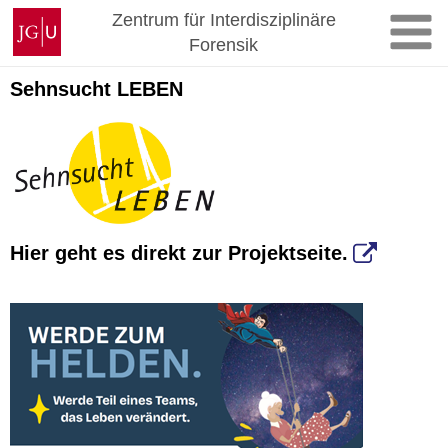
Zum
Johannes
Zentrum für Interdisziplinäre
Inhalt
Gutenberg-
Forensik
springen
Universität
Mainz
Sehnsucht LEBEN
Hier geht es direkt zur Projektseite.