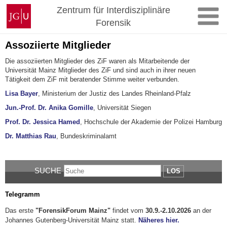
Zum
Johannes
Zentrum für Interdisziplinäre
Inhalt
Gutenberg-
Forensik
springen
Universität
Mainz
Assoziierte Mitglieder
Die assoziierten Mitglieder des ZiF waren als Mitarbeitende der
Universität Mainz Mitglieder des ZiF und sind auch in ihrer neuen
Tätigkeit dem ZiF mit beratender Stimme weiter verbunden.
Lisa Bayer
, Ministerium der Justiz des Landes Rheinland-Pfalz
Jun.-Prof. Dr. Anika Gomille
, Universität Siegen
Prof. Dr. Jessica Hamed
, Hochschule der Akademie der Polizei Hamburg
Dr. Matthias Rau
, Bundeskriminalamt
SUCHE
LOS
Telegramm
Das erste
"ForensikForum Mainz"
findet vom
30.9.-2.10.2026
an der
Johannes Gutenberg-Universität Mainz statt.
Näheres hier.