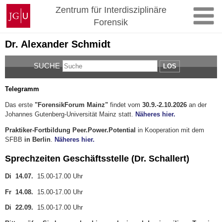
Zum
Johannes
Zentrum für Interdisziplinäre
Inhalt
Gutenberg-
Forensik
springen
Universität
Mainz
Dr. Alexander Schmidt
SUCHE
LOS
Telegramm
Das erste
"ForensikForum Mainz"
findet vom
30.9.-2.10.2026
an der
Johannes Gutenberg-Universität Mainz statt.
Näheres hier.
Praktiker-Fortbildung Peer.Power.Potential
in Kooperation mit dem
SFBB
in Berlin
.
Näheres hier.
Sprechzeiten Geschäftsstelle (Dr. Schallert)
Di 14.07.
15.00-17.00 Uhr
Fr 14.08.
15.00-17.00 Uhr
Di 22.09.
15.00-17.00 Uhr