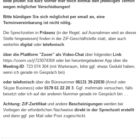
Bitte prüfen Sie kurz vorher hier noch einmal den jeweiligen Termin
wegen möglicher Verschiebungen!
Bitte kündigen Sie sich möglichst per email an, eine
Terminvereinbarung ist nicht nötig.
Die Sprechzeiten in
Präsenz
(in der Regel; auf Ausnahmen wird an dieser
Stelle hingewiesen) finden in der ZiF-Geschäftstelle statt, aber auch
weiterhin
digital
oder
telefonisch
.
über die Plattform "Zoom" als Video-Chat
über folgenden
Link
:
https://zoom.us/j/723074304 oder bei heruntergeladener App über die
Meeting-ID
: 723 074 304 (mit Warteraum, bitte ggf. etwas Geduld haben,
wenn ich gerade im Gespräch bin)
oder telefonisch
über die Büronummer
06131 39-22030
(Anruf oder
Skype Business) oder
0178 61 22 20 3
. Ggf. mehrmals versuchen, falls
besetzt oder ich auf der anderen Nummer gerade im Gespräch bin …
Achtung: ZiF-Zertifikat
und andere
Bescheinigungen
werden bei
Vorliegen der erforderlichen Nachweise
direkt in der Sprechzeit erstellt
und dann ggf. per Mail oder Post zugeschickt.