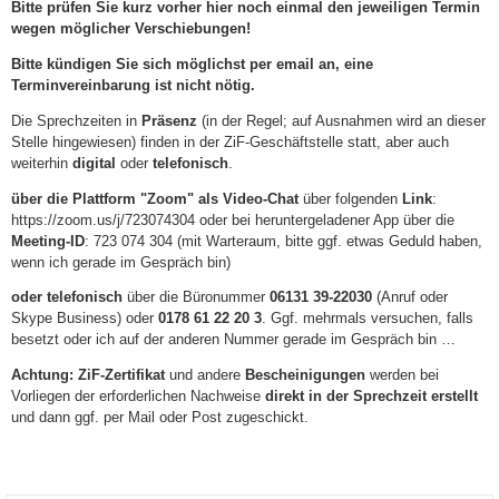
Bitte prüfen Sie kurz vorher hier noch einmal den jeweiligen Termin
wegen möglicher Verschiebungen!
Bitte kündigen Sie sich möglichst per email an, eine
Terminvereinbarung ist nicht nötig.
Die Sprechzeiten in
Präsenz
(in der Regel; auf Ausnahmen wird an dieser
Stelle hingewiesen) finden in der ZiF-Geschäftstelle statt, aber auch
weiterhin
digital
oder
telefonisch
.
über die Plattform "Zoom" als Video-Chat
über folgenden
Link
:
https://zoom.us/j/723074304 oder bei heruntergeladener App über die
Meeting-ID
: 723 074 304 (mit Warteraum, bitte ggf. etwas Geduld haben,
wenn ich gerade im Gespräch bin)
oder telefonisch
über die Büronummer
06131 39-22030
(Anruf oder
Skype Business) oder
0178 61 22 20 3
. Ggf. mehrmals versuchen, falls
besetzt oder ich auf der anderen Nummer gerade im Gespräch bin …
Achtung: ZiF-Zertifikat
und andere
Bescheinigungen
werden bei
Vorliegen der erforderlichen Nachweise
direkt in der Sprechzeit erstellt
und dann ggf. per Mail oder Post zugeschickt.