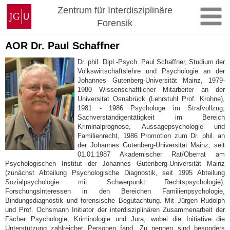
Zum
Johannes
Zentrum für Interdisziplinäre
Inhalt
Gutenberg-
Forensik
springen
Universität
Mainz
AOR Dr. Paul Schaffner
Dr. phil. Dipl.-Psych. Paul Schaffner, Studium der
Volkswirtschaftslehre und Psychologie an der
Johannes Gutenberg-Universität Mainz, 1979-
1980 Wissenschaftlicher Mitarbeiter an der
Universität Osnabrück (Lehrstuhl Prof. Krohne),
1981 - 1986 Psychologe im Strafvollzug,
Sachverständigentätigkeit im Bereich
Kriminalprognose, Aussagepsychologie und
Familienrecht, 1986 Promotion zum Dr. phil. an
der Johannes Gutenberg-Universität Mainz, seit
01.01.1987 Akademischer Rat/Oberrat am
Psychologischen Institut der Johannes Gutenberg-Universität Mainz
(zunächst Abteilung Psychologische Diagnostik, seit 1995 Abteilung
Sozialpsychologie mit Schwerpunkt Rechtspsychologie).
Forschungsinteressen in den Bereichen Familienpsychologie,
Bindungsdiagnostik und forensische Begutachtung. Mit Jürgen Rudolph
und Prof. Ochsmann Initiator der interdisziplinären Zusammenarbeit der
Fächer Psychologie, Kriminologie und Jura, wobei die Initiative die
Unterstützung zahlreicher Personen fand. Zu nennen sind besonders