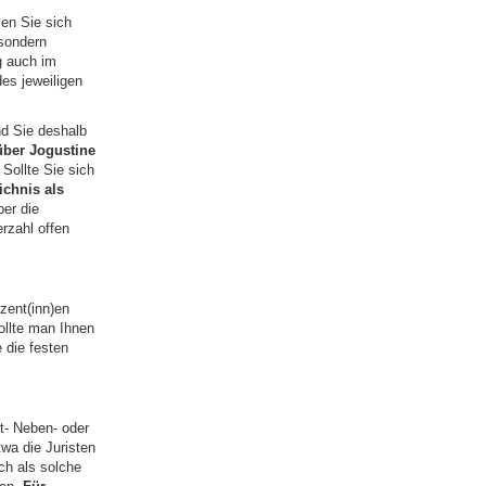
en Sie sich
 sondern
g auch im
es jeweiligen
und Sie deshalb
ber Jogustine
Sollte Sie sich
ichnis als
ber die
erzahl offen
zent(inn)en
ollte man Ihnen
e die festen
t- Neben- oder
wa die Juristen
ch als solche