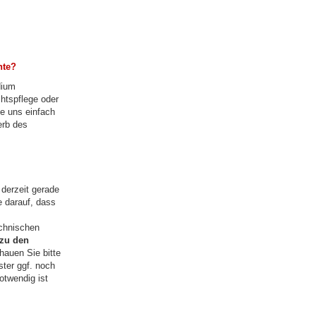
hte?
dium
htspflege oder
ie uns einfach
erb des
 derzeit gerade
e darauf, dass
chnischen
 zu den
hauen Sie bitte
ter ggf. noch
otwendig ist