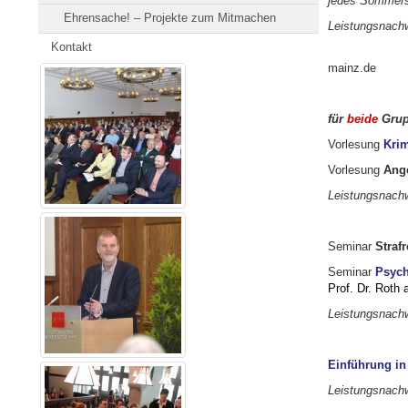
jedes S
Ehrensache! – Projekte zum Mitmachen
Leistungsna
Kontakt
mainz.de
für
beide
Grup
Vorlesung
Krim
Vorlesung
Ang
Leistungsnachw
Seminar
Strafr
Seminar
Psych
Prof. Dr. Roth
Leistungsnachwe
Einführung in
Leistungsnachw