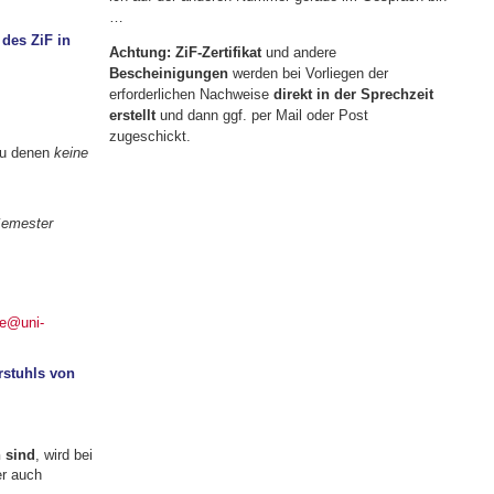
…
 des ZiF in
Achtung: ZiF-Zertifikat
und andere
Bescheinigungen
werden bei Vorliegen der
erforderlichen Nachweise
direkt in der Sprechzeit
erstellt
und dann ggf. per Mail oder Post
zugeschickt.
zu denen
keine
Semester
re@uni-
rstuhls von
h sind
, wird bei
er auch