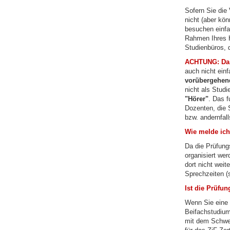
Sofern Sie die
nicht (aber kön
besuchen einfac
Rahmen Ihres H
Studienbüros, 
ACHTUNG: Da 
auch nicht ein
vorübergehend
nicht als Stud
"Hörer"
. Das f
Dozenten, die 
bzw. andernfall
Wie melde ich
Da die Prüfung
organisiert wer
dort nicht weit
Sprechzeiten (s
Ist die Prüfun
Wenn Sie eine 
Beifachstudium
mit dem Schwer