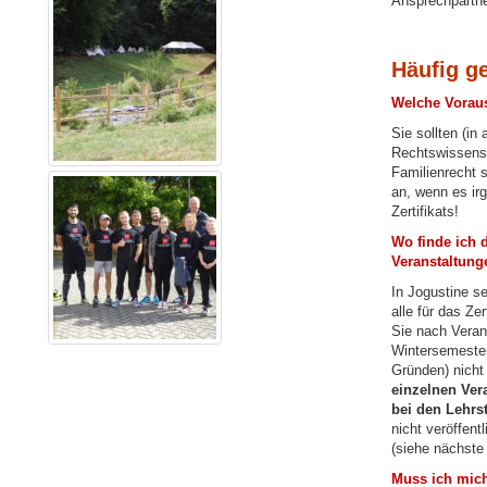
Ansprechpartner
Häufig g
Welche Voraus
Sie sollten (in
Rechtswissensc
Familienrecht 
an, wenn es irg
Zertifikats!
Wo finde ich 
Veranstaltung
In Jogustine s
alle für das Ze
Sie nach Veran
Wintersemester
Gründen) nicht 
einzelnen Ver
bei den Lehrst
nicht veröffent
(siehe nächste
Muss ich mich