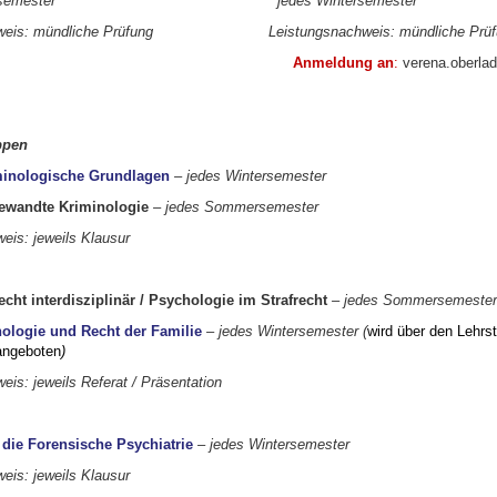
ommersemester jedes Winter
semester
chweis: mündliche Prüfung Leistungsnachweis: mündliche Prüf
Anmeldung an
:
verena.oberlad
pen
inologische Grundlagen
– jedes Wintersemester
ewandte Kriminologie
– jedes Sommersemester
eis: jeweils Klausur
echt interdisziplinär / Psychologie im Strafrecht
– jedes Sommersemester
ologie und Recht der Familie
– jedes Wintersemester (
wird über den Lehrs
 angeboten
)
is: jeweils Referat / Präsentation
 die Forensische Psychiatrie
– jedes Wintersemester
eis: jeweils Klausur