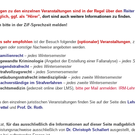
en zu den einzelnen Veranstaltungen sind in der Regel über den
Reiter
lich, ggf. als "Hörer",
dort sind auch weitere Informationen zu finden.
 bitte in der ZiF-Sprechzeit melden!
s sehr empfohlen
ist der Besuch folgender
(optionaler) Veranstaltungen
, 
ngen oder sonstige Nachweise
angeboten werden.
amilienrecht
–
jedes Wintersemester
gewandte Kriminologie
(Angebot der Erstellung einer Fallanalyse) –
jedes 
ugendstrafrecht
–
jedes Wintersemester
trafvollzugsrecht
–
jedes Sommersemester
etäubungsstrafrecht interdisziplinär
–
jedes zweite Wintersemester
achverständige im Strafverfahren
–
jedes zweite Wintersemester
echtsmedizin
(jederzeit online über LMS),
bitte per Mail anmelden: IRM-Leh
 den einzelnen juristischen Veranstaltungen finden Sie auf der Seite des
Leh
ettel
und
Prof. Dr. Roth
.
kat,
für das ausschließlich die Informationen auf dieser Seite maßgeblic
Leistungsnachweise ausschließlich von
Dr. Christoph Schallert
ausgestellt, d