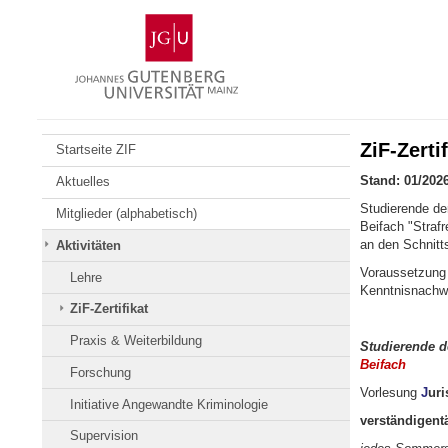
Zum
Johannes
Inhalt
Gutenberg-
springen
Universität
Mainz
ZiF-Zertif
Startseite ZIF
Stand: 01/202
Aktuelles
Studierende de
Mitglieder (alphabetisch)
Beifach "Strafr
an den Schnitts
Aktivitäten
Voraussetzung 
Lehre
Kenntnisnachw
ZiF-Zertifikat
Praxis & Weiterbildung
Studierende 
Beifach
Forschung
Vorlesung
J
uri
Initiative Angewandte Kriminologie
verst
Supervision