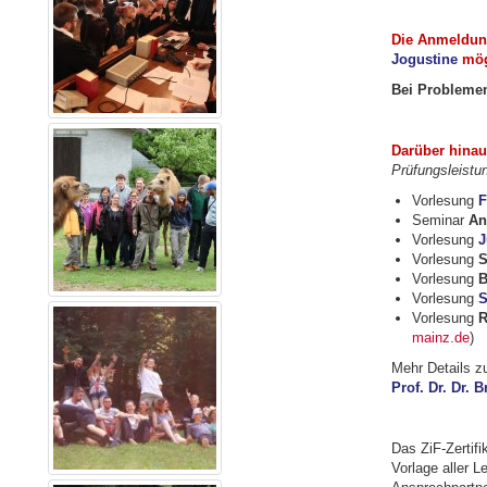
Die Anmeldung
Jogustine
mög
Bei Problemen
Darüber hinau
Prüfungsleistu
Vorlesung
F
Seminar
An
Vorlesung
J
Vorlesung
S
Vorlesung
B
Vorlesung
S
Vorlesung
R
mainz.de
)
Mehr Details zu
Prof. Dr. Dr. Br
Das ZiF-Zertifi
Vorlage aller 