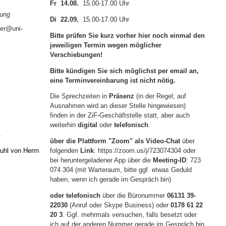
Fr 14.08.
15.00-17.00 Uhr
ung
Di 22.09.
15.00-17.00 Uhr
er@uni-
Bitte prüfen Sie kurz vorher hier noch einmal den
jeweiligen Termin wegen möglicher
Verschiebungen!
Bitte kündigen Sie sich möglichst per email an,
eine Terminvereinbarung ist nicht nötig.
Die Sprechzeiten in
Präsenz
(in der Regel; auf
Ausnahmen wird an dieser Stelle hingewiesen)
finden in der ZiF-Geschäftstelle statt, aber auch
weiterhin
digital
oder
telefonisch
.
über die Plattform "Zoom" als Video-Chat
über
folgenden
Link
: https://zoom.us/j/723074304 oder
tuhl von Herrn
bei heruntergeladener App über die
Meeting-ID
: 723
074 304 (mit Warteraum, bitte ggf. etwas Geduld
haben, wenn ich gerade im Gespräch bin)
oder telefonisch
über die Büronummer
06131 39-
22030
(Anruf oder Skype Business) oder
0178 61 22
20 3
. Ggf. mehrmals versuchen, falls besetzt oder
ich auf der anderen Nummer gerade im Gespräch bin