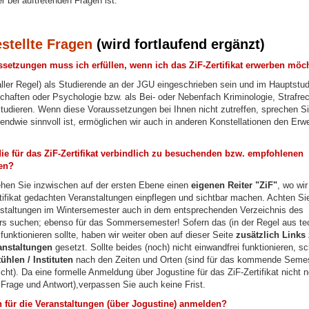
 bei auftretenden Fragen ist.
estellte Fragen
(wird fortlaufend ergänzt)
setzungen muss ich erfüllen, wenn ich das ZiF-Zertifikat erwerben möc
 aller Regel) als Studierende an der JGU eingeschrieben sein und im Hauptstu
haften oder Psychologie bzw. als Bei- oder Nebenfach Kriminologie, Strafrec
studieren. Wenn diese Voraussetzungen bei Ihnen nicht zutreffen, sprechen S
endwie sinnvoll ist, ermöglichen wir auch in anderen Konstellationen den Erw
die für das ZiF-Zertifikat verbindlich zu besuchenden bzw. empfohlenen
en?
ehen Sie inzwischen auf der ersten Ebene einen
eigenen Reiter "ZiF"
, wo wir
rtifikat gedachten Veranstaltungen einpflegen und sichtbar machen. Achten Si
staltungen im Wintersemester auch in dem entsprechenden Verzeichnis des
s suchen; ebenso für das Sommersemester! Sofern das (in der Regel aus te
funktionieren sollte, haben wir weiter oben auf dieser Seite
zusätzlich Links
anstaltungen
gesetzt. Sollte beides (noch) nicht einwandfrei funktionieren, sc
ühlen / Instituten
nach den Zeiten und Orten (sind für das kommende Semes
licht). Da eine formelle Anmeldung über Jogustine für das ZiF-Zertifikat nicht n
 Frage und Antwort),verpassen Sie auch keine Frist.
 für die Veranstaltungen (über Jogustine) anmelden?