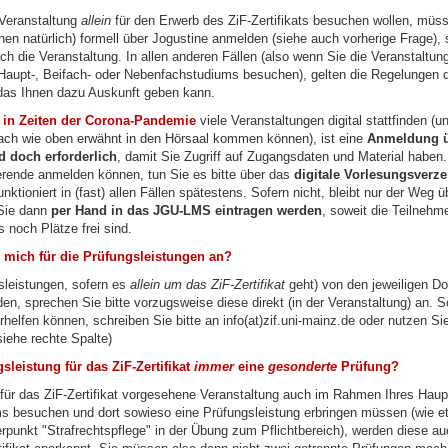
 Veranstaltung
allein
für den Erwerb des ZiF-Zertifikats besuchen wollen, müss
nen natürlich) formell über Jogustine anmelden (siehe auch vorherige Frage),
h die Veranstaltung. In allen anderen Fällen (also wenn Sie die Veranstaltun
aupt-, Beifach- oder Nebenfachstudiums besuchen), gelten die Regelungen d
das Ihnen dazu Auskunft geben kann.
in Zeiten der Corona-Pandemie
viele Veranstaltungen digital stattfinden (
fach wie oben erwähnt in den Hörsaal kommen können), ist eine
Anmeldung ü
 doch erforderlich
, damit Sie Zugriff auf Zugangsdaten und Material haben. 
ierende anmelden können, tun Sie es bitte über das
digitale Vorlesungsverze
unktioniert in (fast) allen Fällen spätestens. Sofern nicht, bleibt nur der Weg ü
Sie dann
per Hand in das JGU-LMS eintragen werden
, soweit die Teilnehm
s noch Plätze frei sind.
 mich für die Prüfungsleistungen an?
sleistungen, sofern es
allein um das ZiF-Zertifikat
geht) von den jeweiligen Do
den, sprechen Sie bitte vorzugsweise diese direkt (in der Veranstaltung) an. S
erhelfen können, schreiben Sie bitte an info(at)zif.uni-mainz.de oder nutzen Si
iehe rechte Spalte)
gsleistung für das ZiF-Zertifikat
immer
eine
gesonderte
Prüfung?
für das ZiF-Zertifikat vorgesehene Veranstaltung auch im Rahmen Ihres Haup
s besuchen und dort sowieso eine Prüfungsleistung erbringen müssen (wie et
punkt "Strafrechtspflege" in der Übung zum Pflichtbereich), werden diese au