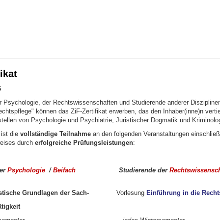
ikat
6
r Psychologie, der Rechtswissenschaften und Studierende anderer Diszipline
echtspflege" können das ZiF-Zertifikat erwerben, das den Inhaber(inne)n verti
tellen von Psychologie und Psychiatrie, Juristischer Dogmatik und Kriminolog
ist die
vollständige Teilnahme
an den folgenden Veranstaltungen einschließ
eises durch
erfolgreiche Prüfungsleistungen
:
der
Psychologie
/
Beifach
Studierende der
Rechtswissensch
stische Grundlagen
der Sach-
Vorlesung
Einführung in die
Recht
ändigentätigkeit