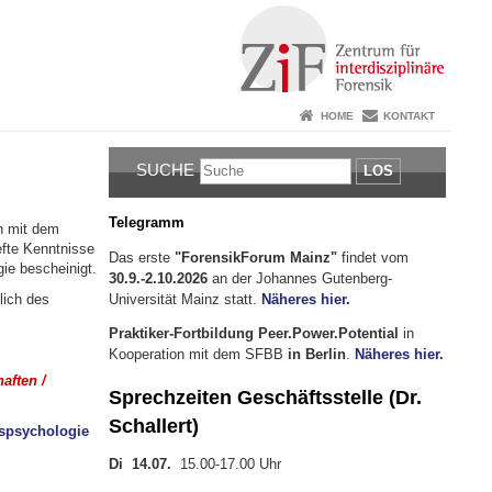
HOME
KONTAKT
SUCHE
LOS
Telegramm
n mit dem
efte Kenntnisse
Das erste
"ForensikForum Mainz"
findet vom
ie bescheinigt.
30.9.-2.10.2026
an der Johannes Gutenberg-
Universität Mainz statt.
Näheres hier.
lich des
Praktiker-Fortbildung Peer.Power.Potential
in
Kooperation mit dem SFBB
in Berlin
.
Näheres hier.
aften /
Sprechzeiten Geschäftsstelle (Dr.
Schallert)
spsychologie
Di 14.07.
15.00-17.00 Uhr